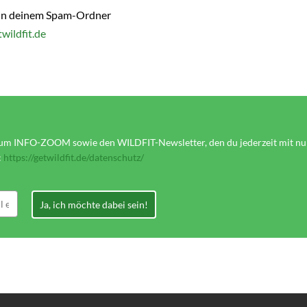
e in deinem Spam-Ordner
ildfit.de
m INFO-ZOOM sowie den WILDFIT-Newsletter, den du jederzeit mit nur 
:
https://getwildfit.de/datenschutz/
Ja, ich möchte dabei sein!