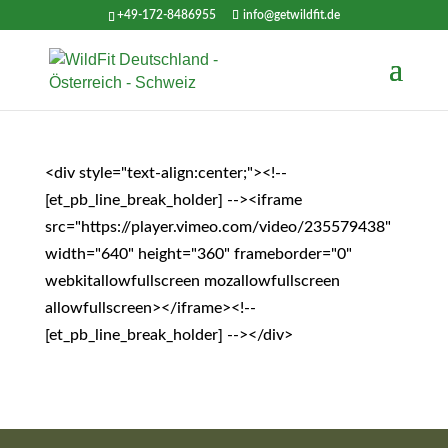
+49-172-8486955
info@getwildfit.de
<div style="text-align:center;"><!--
[et_pb_line_break_holder] --><iframe
src="https://player.vimeo.com/video/235579438"
width="640" height="360" frameborder="0"
webkitallowfullscreen mozallowfullscreen
allowfullscreen></iframe><!--
[et_pb_line_break_holder] --></div>