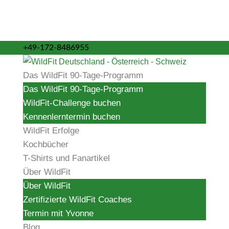
+49-172-8486955
info@getwildfit.de
Das WildFit 90-Tage-Programm
Das WildFit 90-Tage-Programm
WildFit-Challenge buchen
Kennenlerntermin buchen
WildFit Erfolge
Kochbücher
T-Shirts und Fanartikel
Über WildFit
Über WildFit
Zertifizierte WildFit Coaches
Termin mit Yvonne
Blog